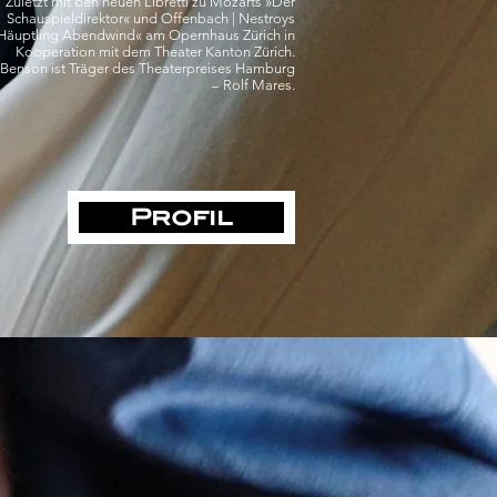
Zuletzt mit den neuen Libretti zu Mozarts »Der
Schauspieldirektor« und Offenbach | Nestroys
Häuptling Abendwind« am Opernhaus Zürich in
Kooperation mit dem Theater Kanton Zürich.
Benson ist Träger des Theaterpreises Hamburg
– Rolf Mares.
Profil