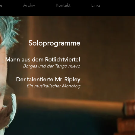
te
Archiv
Kontakt
Links
Soloprogramme
Mann aus dem Rotlichtviertel
Borges und der Tango nuevo
Der talentierte Mr. Ripley
Ein musikalischer Monolog