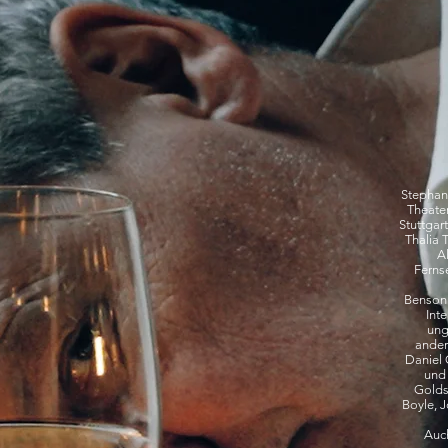
Stephan
Theate
Stuttgar
Thalia 
Al
Ferns
Benson 
Int
ung
ander
Daniel 
und 
Golds
Boyle, 
Auch