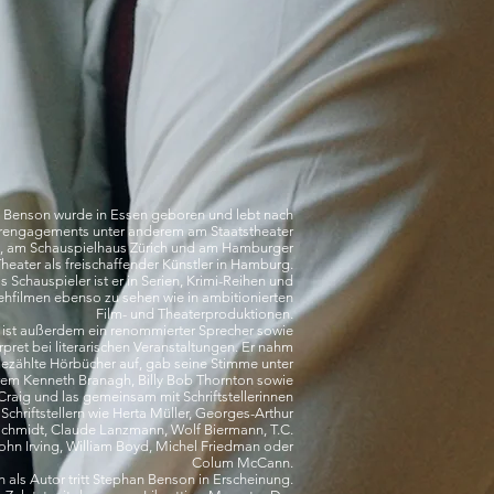
 Benson wurde in Essen geboren und lebt nach
rengagements unter anderem am Staatstheater
t, am Schauspielhaus Zürich und am Hamburger
Theater als freischaffender Künstler in Hamburg.
s Schauspieler ist er in Serien, Krimi-Reihen und
ehfilmen ebenso zu sehen wie in ambitionierten
Film- und Theaterproduktionen.
ist außerdem ein renommierter Sprecher sowie
erpret bei literarischen Veranstaltungen. Er nahm
ezählte Hörbücher auf, gab seine Stimme unter
em Kenneth Branagh, Billy Bob Thornton sowie
Craig und las gemeinsam mit Schriftstellerinnen
Schriftstellern wie Herta Müller, Georges-Arthur
chmidt, Claude Lanzmann, Wolf Biermann, T.C.
John Irving, William Boyd, Michel Friedman oder
Colum McCann.
 als Autor tritt Stephan Benson in Erscheinung.