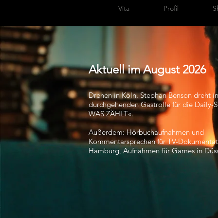
Aktuelles
Vita
Profil
S
Aktuell im August
2026
Drehen in Köln. Stephan Benson dreht in
durchgehenden Gastrolle für die Daily-
WAS ZÄHLT«.
Außerdem: Hörbuchaufnahmen und
Kommentarsprechen für TV-Dokumentat
Hamburg, Aufnahmen für Games in Düss