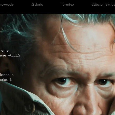
howreels
Galerie
Termine
Stücke | Skrip
 einer
Serie »ALLES
ionen in
eldorf.