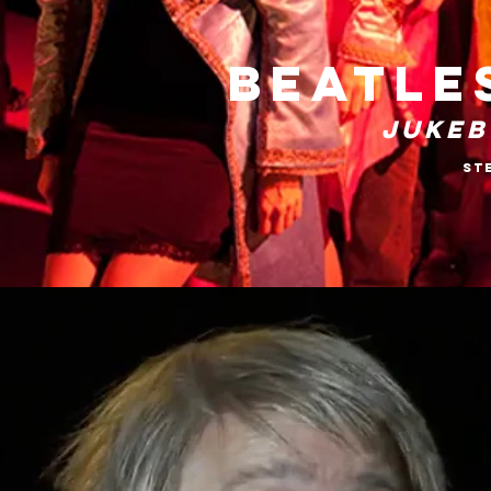
Beatle
Jukeb
St