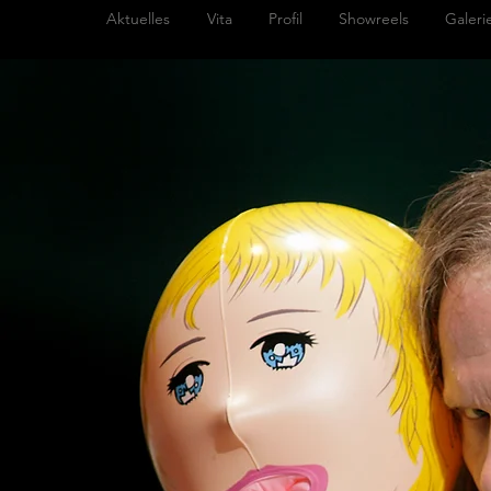
Aktuelles
Vita
Profil
Showreels
Galeri