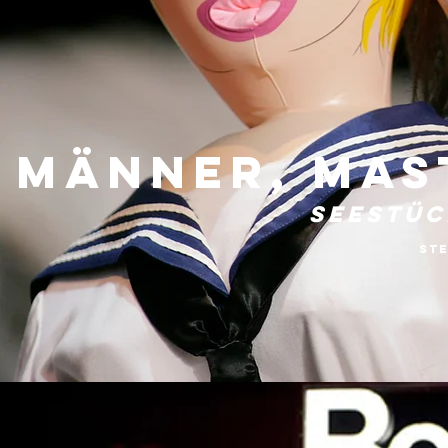
Männer, Mas
Seestüc
St