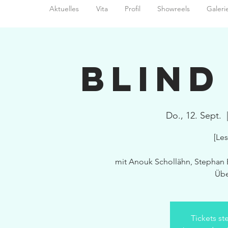
Aktuelles
Vita
Profil
Showreels
Galeri
Blind
Do., 12. Sept.
  
[Le
mit Anouk Schollähn, Stephan 
Übe
Tickets st