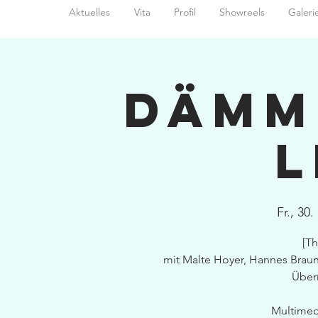
Aktuelles
Vita
Profil
Showreels
Galeri
Dämm
L
Fr., 30.
[Th
mit Malte Hoyer, Hannes Brau
Über
Multimedi