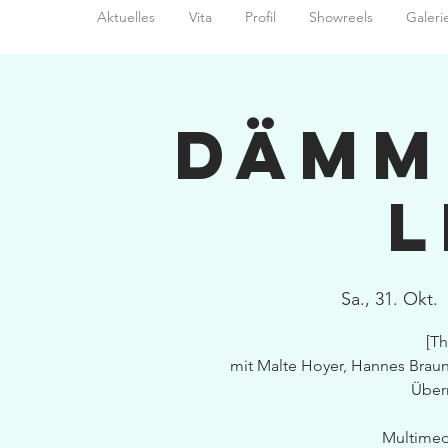
Aktuelles
Vita
Profil
Showreels
Galeri
Dämm
L
Sa., 31. Okt.
  
[Th
mit Malte Hoyer, Hannes Brau
Über
Multimedi