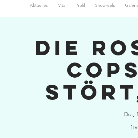
Aktuelles
Vita
Profil
Showreels
Galeri
Die Ro
Cops
stört
Do., 
[TV