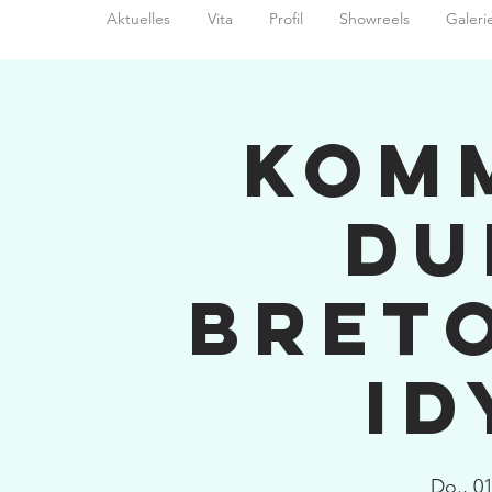
Aktuelles
Vita
Profil
Showreels
Galeri
Kom
Du
Bret
Id
Do., 01