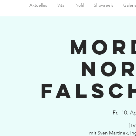
Aktuelles
Vita
Profil
Showreels
Galeri
Mor
Nor
Falsc
Fr., 10. Ap
[TV
mit Sven Martinek, I