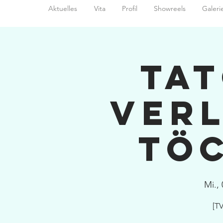
Aktuelles
Vita
Profil
Showreels
Galeri
Tat
Ver
Tö
Mi., 
[TV