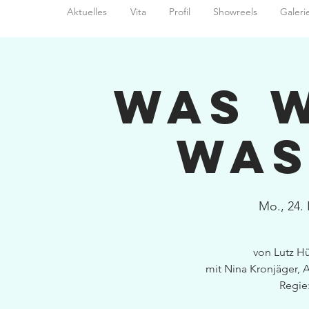
Aktuelles
Vita
Profil
Showreels
Galeri
Was 
was
Mo., 24.
von Lutz H
mit Nina Kronjäger,
Regie