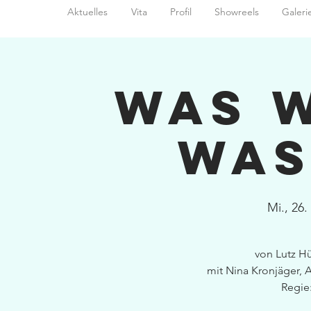
Aktuelles
Vita
Profil
Showreels
Galeri
Was 
was
Mi., 26.
von Lutz H
mit Nina Kronjäger,
Regie