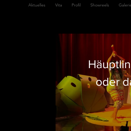
Aktuelles
Vita
Profil
Showreels
Galeri
Häuptli
oder d
F